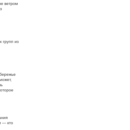
ые ветром
з
 групп из
обережье
может,
ль
которое
ания
и — кто