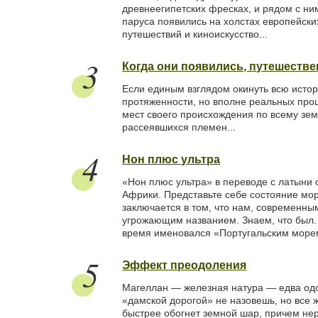
древнеегипетских фресках, и рядом с н
паруса появились на холстах европейски
путешествий и киноискусство...
3
Когда они появились, путешеств
Если единым взглядом окинуть всю истор
протяженности, но вполне реальных про
мест своего происхождения по всему зе
рассеявшихся племен...
4
Нон плюс ультра
«Нон плюс ультра» в переводе с латыни
Африки. Представьте себе состояние мо
заключается в том, что нам, современны
угрожающим названием. Знаем, что был.
время именовался «Португальским морем».
5
Эффект преодоления
Магеллан — железная натура — едва одо
«дамской дорогой» не назовешь, но все ж
быстрее обогнет земной шар, причем нере