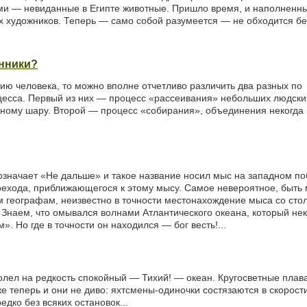
ими — невиданные в Египте животные. Пришло время, и наполненн
х художников. Теперь — само собой разумеется — не обходится бе
енники?
ию человека, то можно вполне отчетливо различить два разных по
цесса. Первый из них — процесс «рассеивания» небольших людских
мному шару. Второй — процесс «собирания», объединения некогда
 означает «Не дальше» и такое название носил мыс на западном п
рехода, приближающегося к этому мысу. Самое невероятное, быть 
м географам, неизвестно в точности местонахождение мыса со сто
 Знаем, что омывался волнами Атлантического океана, который не
 Но где в точности он находился — бог весть!...
лел на редкость спокойный — Тихий! — океан. Кругосветные плав
е теперь и они не диво: яхтсмены-одиночки состязаются в скорост
дко без всяких остановок...