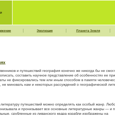
ки
ижение
Эволюция
Планета Земля
иях
твенников и путешествий география конечно же никогда бы не смог
писать, составить научное представление об особенностях ее пр
таты не фиксировались тем или иным способом в памяти человечес
, не миновать нам и некоторых рассуждений о географической лите
и литературу путешествий можно определять как особый жанр. Люб
онизывала и пронизывает все основные литературные жанры — и п
льные, срубленные из ливанского кедра корабли изображены на