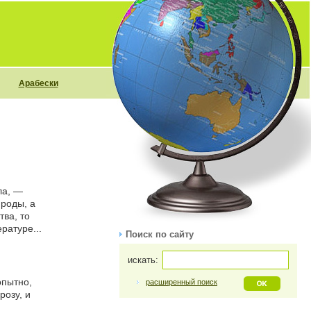
Арабески
ла, —
ироды, а
тва, то
ратуре...
Поиск по сайту
искать:
опытно,
расширенный поиск
розу, и