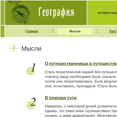
история нау
Главная
Мысли
Пост
Мысли
1
О путешественниках и путешеств
Стать теоретической наукой без путешес
планету нашу необходимо было сначала о
потом уже теоретизировать. Если резуль
они, естественно, пропадали. Стало быть
2
В поисках сути
Наверное, с некоторой долей условност
однако, что сама тема «путешествия» пр
поэзию, и даже драматургию. Многовесе