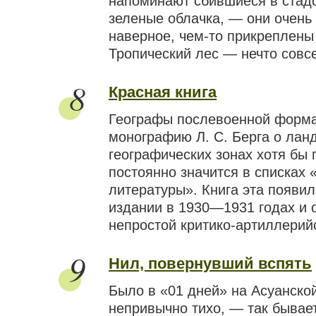
напоминают сбившиеся в стад
зеленые облачка, — они очень 
наверное, чем-то прикреплены
Тропический лес — нечто совсе
8
Красная книга
Географы послевоенной форм
монографию Л. С. Берга о ла
географических зонах хотя бы 
постоянно значится в списках
литературы». Книга эта появи
издании в 1930—1931 годах и 
непростой критико-артиллерийс
9
Нил, повернувший вспять
Было в «01 дней» на Асуанско
непривычно тихо, — так бывае