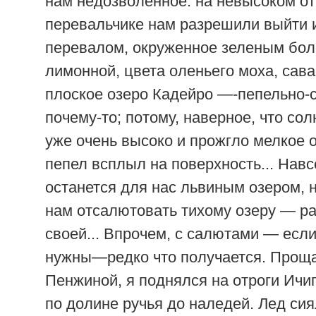
нам недозволенное: на невысоком о
перевальчике нам разрешили выйти 
перевалом, окруженное зеленым бол
лимонной, цвета оленьего моха, сав
плоское озеро Кадейро —-пепельно-
почему-то; потому, наверное, что со
уже очень высоко и прожгло мелкое о
пепел всплыл на поверхность... Навс
останется для нас львиным озером, 
нам отсалютовать тихому озеру — ра
своей... Впрочем, с салютами — есл
нужны—редко что получается. Проща
Пенжиной, я поднялся на отроги Ичи
по долине ручья до наледей. Лед сия