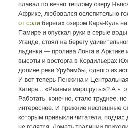
плавал по вечно теплому озеру Нья
Африке, любовался ослепительно г
от соли
берегах озером Кара-Куль на
Памире и опускал руки в серые воды
Уганде, стоял на берегу удивительно
льдинки — пролива Лонга в Арктике 
высоты и восторга в Кордильерах Ю
долине реки Урубамбы, одного из ист
И вот теперь Пенжина и Центральная
Кагера... «Рваные маршруты»? А чт
Работать, конечно, стало труднее, но
интереснее. И прежние неспешные оп
которым привыкли читатели, подчас 
не годятся. Ломать традиции приходи