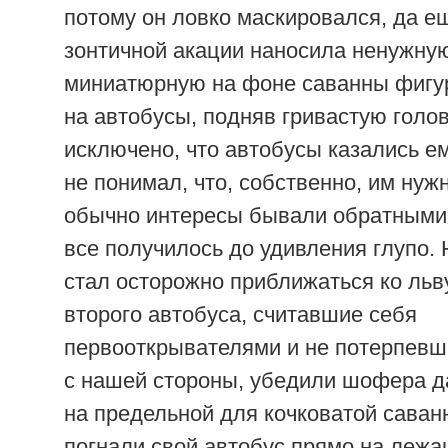
потому он ловко маскировался, да ещ
зонтичной акации наносила ненужную
миниатюрную на фоне саванны фигур
на автобусы, подняв гривастую голов
исключено, что автобусы казались ем
не понимал, что, собственно, им нужн
обычно интересы бывали обратными
все получилось до удивления глупо.
стал осторожно приближаться ко льву
второго автобуса, считавшие себя
первооткрывателями и не потерпевш
с нашей стороны, убедили шофера да
на предельной для кочковатой саван
погнали свой автобус прямо на лежа