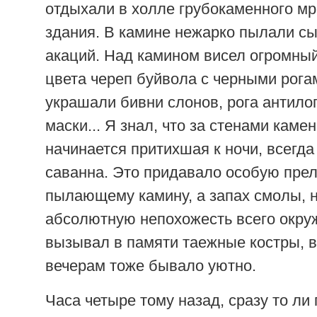
отдыхали в холле грубокаменного мр
здания. В камине нежарко пылали с
акаций. Над камином висел огромный
цвета череп буйвола с черными рога
украшали бивни слонов, рога антило
маски... Я знал, что за стенами каме
начинается притихшая к ночи, всегд
саванна. Это придавало особую прел
пылающему камину, а запах смолы, 
абсолютную непохожесть всего окру
вызывал в памяти таежные костры, в
вечерам тоже бывало уютно.
Часа четыре тому назад, сразу то ли