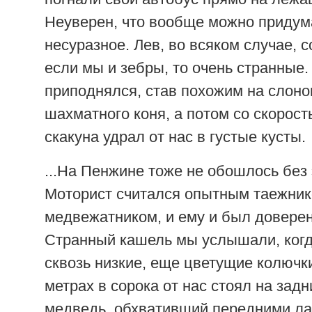
Неуверен, что вообще можно придум
несуразное. Лев, во всяком случае, с
если мы и зебры, то очень странные.
приподнялся, став похожим на слоно
шахматного коня, а потом со скорост
скакуна удрал от нас в густые кусты.
...На Пенжине тоже не обошлось без
Моторист считался опытным таежнико
медвежатником, и ему и был доверен
Странный кашель мы услышали, ког
сквозь низкие, еще цветущие колючк
метрах в сорока от нас стоял на задн
медведь, обхвативший передними ла