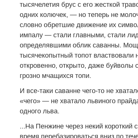
тысячелетия брус с его жесткой трав
одних колючек, — но теперь не молоч
словно обретшие движение их симво
импалу — стали главными, стали ли
определявшими облик саванны. Мощь
тысячекопытный топот властвовали 
откровенно, открыто, даже буйволы 
грозно мчащихся топи.
И все-таки саванне чего-то не хватало
«чего» — не хватало львиного прайд
одного льва.
...На Пенжине через некий короткий 
время перебазироваться вниз по тече