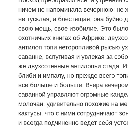
Восход преобразил все, и утренняя 
ничем не напоминала вечернюю: не ж
не тусклая, а блестящая, она буйно
свою мощь, свое изобилие. Это было,
охотничьих книгах об Африке: двухс
антилоп топи неторопливой рысью ух
саванне, вспугивая и увлекая за соб
же двухсотенные антилопьи стада. И
блиби и импалу, но прежде всего топ
все больше и больше. Вчера вечером
саванной управляют огромные канд
молочаи, удивительно похожие на ме
кактусы, что с ними сотрудничают зо
и всегда подчиненно ведет себя уст